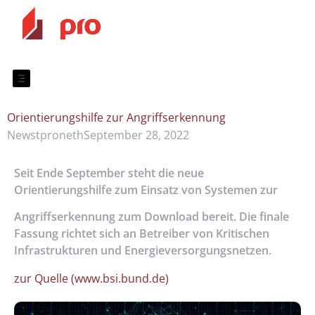
Orientierungshilfe zur Angriffserkennung
News
tproneth
September 28, 2022
Seit Ende September steht die neue
Orientierungshilfe zum Einsatz von Systemen zur
Angriffserkennung zum Download bereit. Die finale
Fassung richtet sich an Betreiber von Kritischen
Infrastrukturen und Energieversorgungsnetzen.
zur Quelle (www.bsi.bund.de)