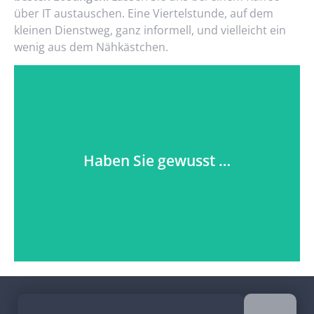
über IT
austauschen
.
Eine Viertelstunde
,
auf dem
kleinen Dienstweg
, ganz informell
,
und vielleicht ein
wenig
aus dem Nähkästchen
.
… dass wir über 100 Tassen
Kaffee pro Tag trinken?
Haben Sie gewusst …
Am besten geht klassisch Kaffee schwarz, gefolgt
von Cappuccino. Wie trinken Sie Ihren Kaffee?