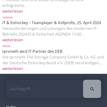
erfolgreiche...
weiterlesen
TERMINE
IT & Eishockey – Teamplayer & Vollprofis, 25. April 2024
Herausforderungen und Lösungen des modernen IT-
Betriebs 2024 KI & Sicherheit AGENDA 13:00...
weiterlesen
PRESSE
tproneth wird IT-Partner des DEB
Die tproneth The Storage Company GmbH & Co. KG und
der Deutsche Eishockey-Bund e.V. (DEB) verständigen...
weiterlesen