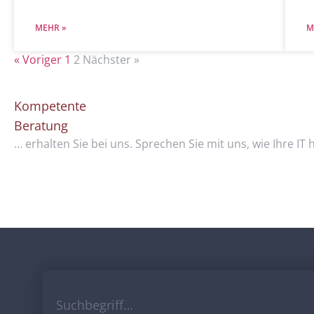
MEHR »
M
« Voriger
1
2
Nächster »
Kompetente
Beratung
… erhalten Sie bei uns. Sprechen Sie mit uns, wie Ihre