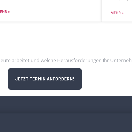
EHR »
MEHR »
 IT heute arbeitet und welche Herausforderungen Ihr Unter
JETZT TERMIN ANFORDERN!