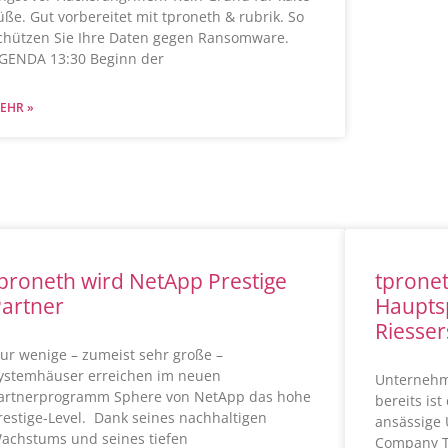
üße. Gut vorbereitet mit tproneth & rubrik. So
chützen Sie Ihre Daten gegen Ransomware.
GENDA 13:30 Beginn der
EHR »
proneth wird NetApp Prestige
tpronet
artner
Haupts
Riesse
ur wenige – zumeist sehr große –
ystemhäuser erreichen im neuen
Unternehm
artnerprogramm Sphere von NetApp das hohe
bereits is
restige-Level. Dank seines nachhaltigen
ansässige
achstums und seines tiefen
Company Te