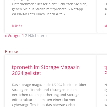
Unternehmen? Besser nicht. Schützen Sie sich,
F
gehen Sie auf Streife mit tproneth & NetApp.
s
WEBINAR Let’s lunch, learn & talk …
A
MEHR »
M
« Voriger
1
2
Nächster »
Presse
tproneth im Storage Magazin
t
2024 gelistet
P
Das storage-magazin.de 1/2024 berichtet über
N
Strategien, Trends und Lösungen in den
S
Bereichen Datenspeicherung und Storage-
P
Infrastrukturen. Inmitten einer Flut von
P
Cyberangriffen ist es das oberste Gebot
W