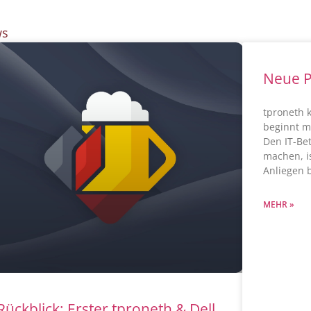
ws
Neue P
tproneth 
beginnt mi
Den IT-Be
machen, i
Anliegen 
MEHR »
Rückblick: Erster tproneth & Dell